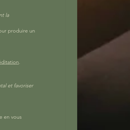
t la 
our produire un 
ditation
.
al et favoriser 
e en vous 