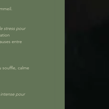
ommeil.
e stress pour 
ration
pauses entre 
 souffle, calme 
 intense pour 