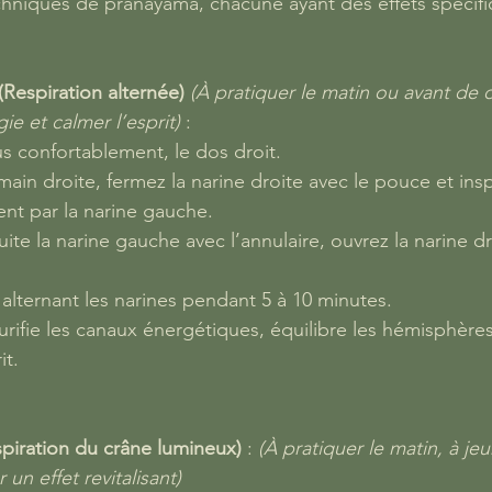
techniques de pranayama, chacune ayant des effets spécifi
Respiration alternée)
(À pratiquer le matin ou avant de 
gie et calmer l’esprit)
 :
s confortablement, le dos droit.
ain droite, fermez la narine droite avec le pouce et insp
t par la narine gauche.
te la narine gauche avec l’annulaire, ouvrez la narine dr
alternant les narines pendant 5 à 10 minutes.
Purifie les canaux énergétiques, équilibre les hémisphère
it.
spiration du crâne lumineux)
 : 
(À pratiquer le matin, à je
un effet revitalisant)