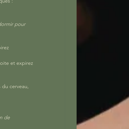
ques :
dormir pour 
irez 
oite et expirez 
s du cerveau, 
un de 