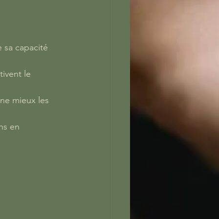
e sa capacité 
tivent le 
ne mieux les 
ns en 