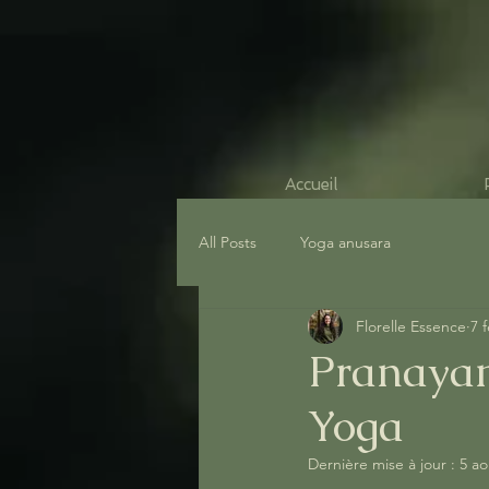
Accueil
All Posts
Yoga anusara
Florelle Essence
7 
Pranayam
Yoga
Dernière mise à jour :
5 ao