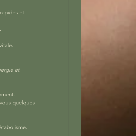
rapides et 
.
itale.
ergie et 
mment.
-vous quelques 
métabolisme.