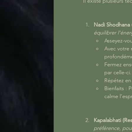
Il existe plusieurs 
Nadi Shodhana (
équilibrer l’éner
Asseyez-vou
Avec votre m
profondémen
Fermez ensui
par celle-ci.
Répétez en 
Bienfaits : 
calme l’espr
Kapalabhati (Re
préférence, pour 