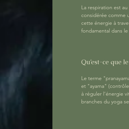
La respiration est au
considérée comme une
cette énergie à trav
fondamental dans le 
Qu’est-ce que l
Le terme "pranayama"
et "ayama" (contrôle,
à réguler l’énergie vi
branches du yoga selo