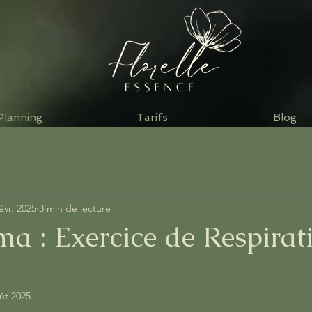
Planning
Tarifs
Blog
févr. 2025
3 min de lecture
a : Exercice de Respirat
ût 2025