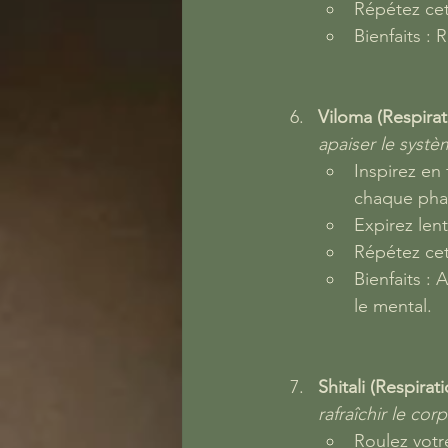
Répétez cet
Bienfaits : 
Viloma (Respira
apaiser le systè
Inspirez en
chaque pha
Expirez len
Répétez cet
Bienfaits :
le mental.
Shitali (Respirat
rafraîchir le corp
Roulez votr