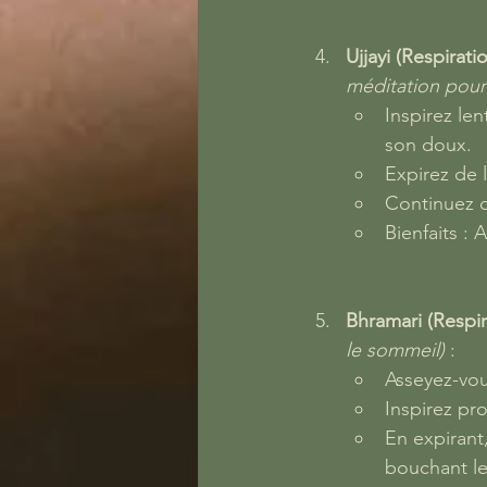
Ujjayi (Respirati
méditation pour 
Inspirez le
son doux.
Expirez de 
Continuez c
Bienfaits : 
Bhramari (Respira
le sommeil)
 :
Asseyez-vou
Inspirez pr
En expirant
bouchant les