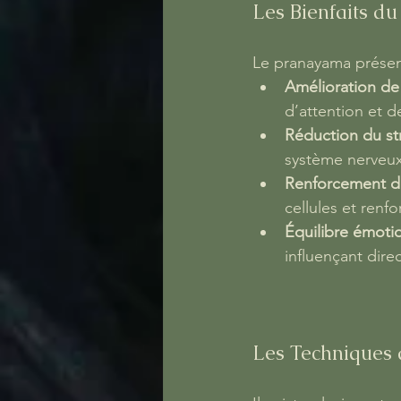
Les Bienfaits d
Le pranayama présent
Amélioration de
d’attention et de
Réduction du str
système nerveux 
Renforcement d
cellules et renfo
Équilibre émoti
influençant dire
Les Techniques