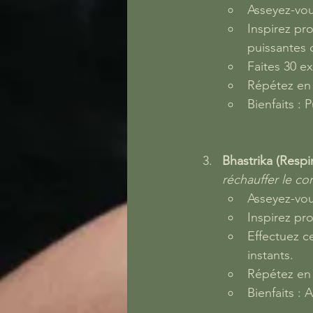
Asseyez-vou
Inspirez pr
puissantes 
Faites 30 e
Répétez en 
Bienfaits : 
Bhastrika (Respir
réchauffer le co
Asseyez-vou
Inspirez pr
Effectuez c
instants.
Répétez en 
Bienfaits :