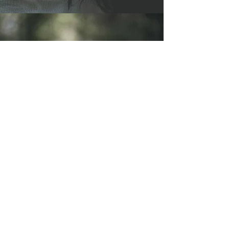
​© 2024 par Florelle Essence. Photo Enguerrand Bonnet.
Conditions d'utilisation
Politique de confidentialité｜
Mentions légales
｜
｜
Politique en matière de
cookies
Déclaration d’accessibilité
｜