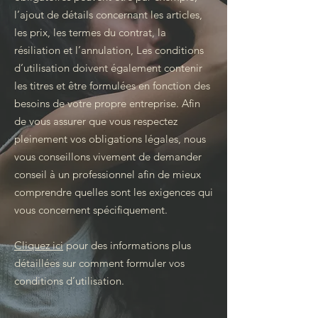
l’ajout de détails concernant les articles,
les prix, les termes du contrat, la
résiliation et l’annulation, Les conditions
d’utilisation doivent également contenir
les titres et être formulées en fonction des
besoins de votre propre entreprise. Afin
de vous assurer que vous respectez
pleinement vos obligations légales, nous
vous conseillons vivement de demander
conseil à un professionnel afin de mieux
comprendre quelles sont les exigences qui
vous concernent spécifiquement.
Cliquez ici
pour des informations plus
détaillées sur comment formuler vos
conditions d’utilisation.